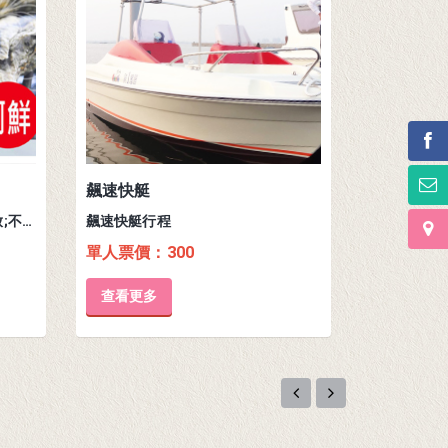
飆速快艇
客製化行
蚵殼島接駁(鵬管處目前尚未開放;不得登島)
飆速快艇行程
客製化行程
單人票價：300
票價：依
查看更多
查看更多