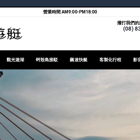
營業時間 AM9:00-PM18:00
撥打我們的
(08) 8
觀光遊湖
蚵殼島接駁
飆速快艇
客製化行程
影