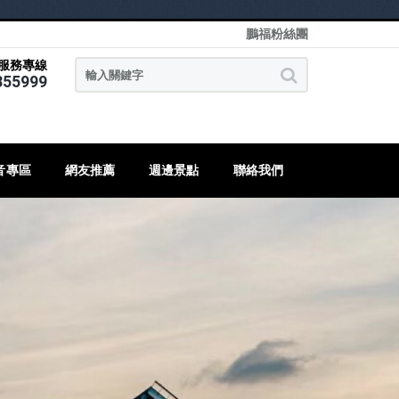
鵬福粉絲團
服務專線
355999
音專區
網友推薦
週邊景點
聯絡我們