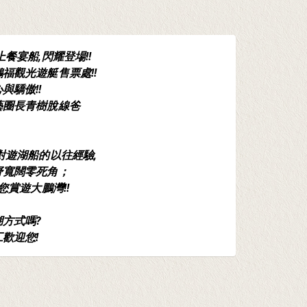
鳥仔咖-來喝涼ㄟ~
餐宴船,閃耀登場!!
大鵬灣
2024-07-13
福觀光遊艇售票處!!
大鵬灣
<<夏日涼快飲料-感恩回
與驕傲!!
遊客即
饋>>
藝圈長青樹脫線爸
依然享
魚群是
即日起凡東港人至店內消費:
飲品一律9折優惠(須出示證
對遊湖船的以往經驗,
這位先
野寬闊零死角；
他可是
您賞遊大鵬灣!!
在很多
7月2
訂購連
方式嗎?
表示感
歡迎您!
^^鵬
綠光劇
趕快來