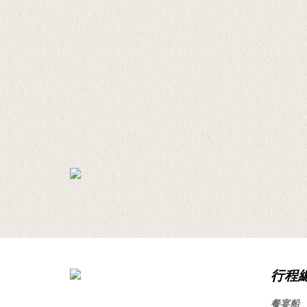
行程
餐宴船