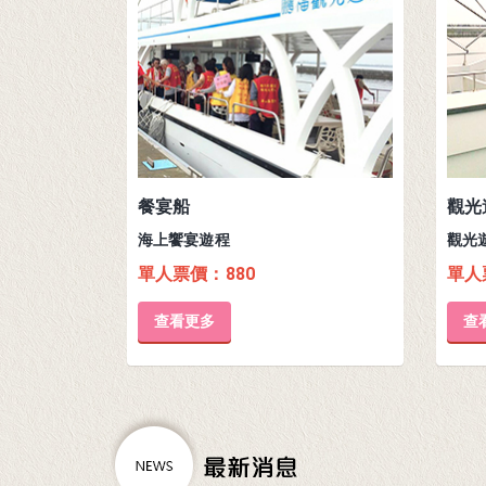
餐宴船
觀光
海上饗宴遊程
觀光
單人票價：880
單人
查看更多
查