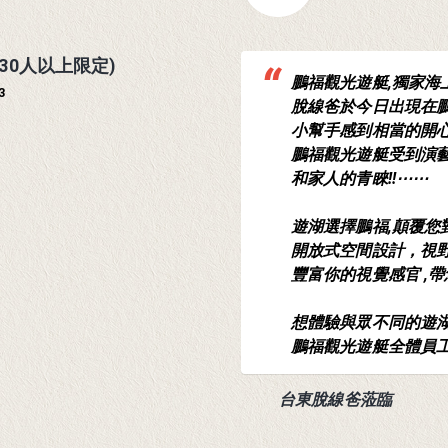
30人以上限定)
鵬福觀光遊艇,獨家海上
3
脫線爸於今日出現在鵬
小幫手感到相當的開心
鵬福觀光遊艇受到演
和家人的青睞!!⋯⋯
件)
遊湖選擇鵬福,顛覆您
開放式空間設計，視
豐富你的視覺感官 ,帶
想體驗與眾不同的遊湖
鵬福觀光遊艇全體員工
台東脫線爸蒞臨