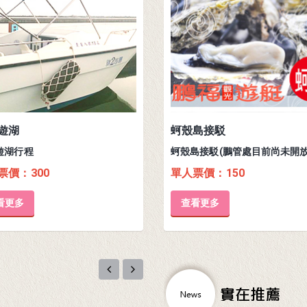
遊湖
蚵殼島接駁
遊湖行程
票價：300
單人票價：150
看更多
查看更多