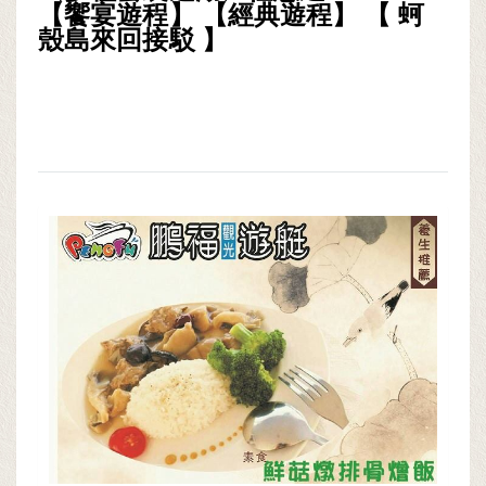
【饗宴遊程】 【經典遊程】 【 蚵
殼島來回接駁 】