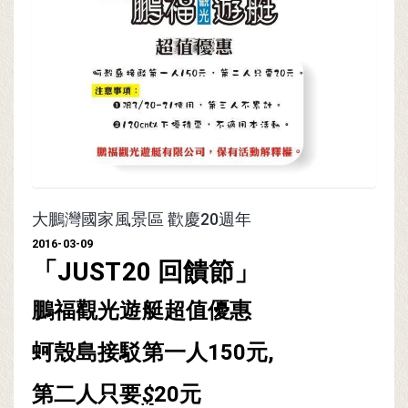
大鵬灣國家風景區 歡慶20週年
2016-03-09
「JUST20 回饋節」
鵬福觀光遊艇超值優惠
蚵殼島接駁第一人150元,
第二人只要
$
20元