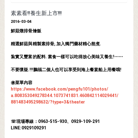
素素看!!養生新上市!!!
2016-03-04
鮮菇燉排骨燴飯
精選鮮菇與精製素排骨, 加入獨門藥材精心熬煮.
紮實又豐富的配料. 素食一樣可以吃得放心美味又養生!⋯⋯
不要懷疑.!!!鵬福二個人也可以享受到海上餐宴船上用
餐哦!
㊝菜單內容
https://www.facebook.com/
pengfu101/photos/
a.808353049278344.107374183
1.460842114029441/
881483495298632/
?type=3&theater
☏現場專線：0963-515-930、0929-10
9-291
LINE:0929109291