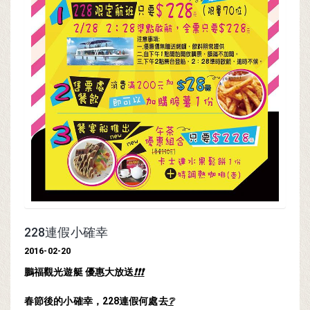
228連假小確幸
2016-02-20
鵬福觀光遊艇 優惠大放送
❗
❗
❗
春節後的小確幸，228連假何處去
❔