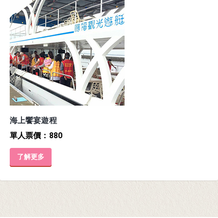
海上饗宴遊程
觀
單人票價：880
單
了解更多