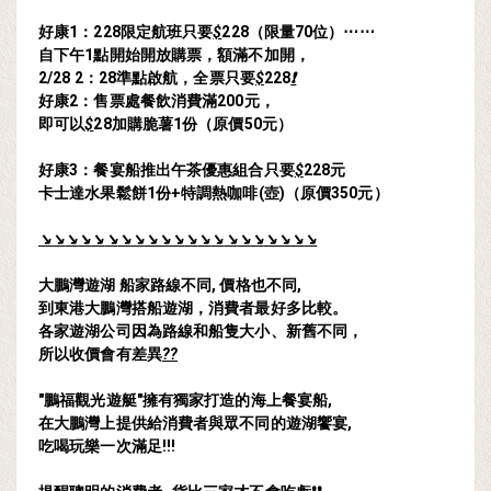
好康1：228限定航班只要
$
228（限量70位）⋯⋯
自下午1點開始開放購票，額滿不加開，
2/28 2：28準點啟航，全票只要
$
228
❗
好康2：售票處餐飲消費滿200元，
即可以
$
28加購脆薯1份（原價50元）
好康3：餐宴船推出午茶優惠組合只要
$
228元
卡士達水果鬆餅1份+特調熱咖啡(壺)（原價350元）
↘
↘
↘
↘
↘
↘
↘
↘
↘
↘
↘
↘
↘
↘
↘
↘
↘
↘
↘
↘
↘
大鵬灣遊湖 船家路線不同, 價格也不同,
到東港大鵬灣搭船遊湖，消費者最好多比較。
各家遊湖公司因為路線和船隻大小、新舊不同，
所以收價會有差異
??
"鵬福觀光遊艇"擁有獨家打造的海上餐宴船,
在大鵬灣上提供給消費者與眾不同的遊湖饗宴,
吃喝玩樂一次滿足!!!