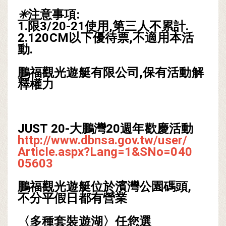
✳
注意事項:
1.限3/20-21使用,第三人不累計.
2.120CM以下優待票,不適用本活
動.
鵬福觀光遊艇有限公司,保有活動解
釋權力
JUST 20-大鵬灣20週年歡慶活動
http://www.dbnsa.gov.tw/
user/
Article.aspx?Lang=1&SNo=040
05603
鵬福觀光遊艇位於濱灣公園碼頭,
不分平假日都有營業
〈多種套裝遊湖〉任您選