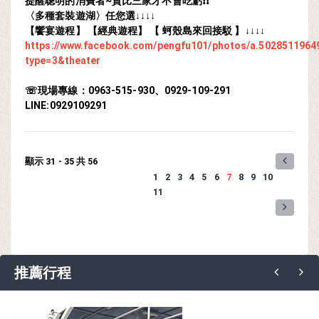
提醒聰明的消費者~貨比三家才不會吃虧❗❗
〈多種套裝遊湖〉任您選↓↓↓↓
【饗宴遊程】 【經典遊程】 【 蚵殼島來回接駁 】↓↓↓↓
https://www.facebook.com/pengfu101/photos/a.502851196
type=3&theater
☏現場專線：0963-515-930、0929-109-291
LINE:0929109291
顯示 31 - 35 共 56
1
2
3
4
5
6
7
8
9
10
11
推薦行程